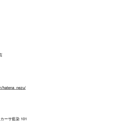
店
m/hatena_nezu/
カーサ藍染 101