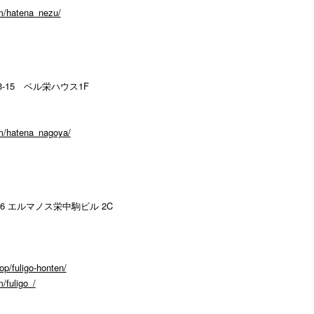
m/hatena_nezu/
-15 ベル栄ハウス1F
m/hatena_nagoya/
6 エルマノス栄中駒ビル 2C
op/fuligo-honten/
/fuligo_/